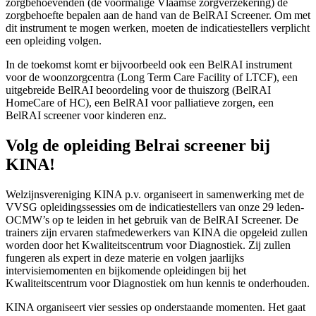
zorgbehoevenden (de voormalige Vlaamse zorgverzekering) de
zorgbehoefte bepalen aan de hand van de BelRAI Screener. Om met
dit instrument te mogen werken, moeten de indicatiestellers verplicht
een opleiding volgen.
In de toekomst komt er bijvoorbeeld ook een BelRAI instrument
voor de woonzorgcentra (Long Term Care Facility of LTCF), een
uitgebreide BelRAI beoordeling voor de thuiszorg (BelRAI
HomeCare of HC), een BelRAI voor palliatieve zorgen, een
BelRAI screener voor kinderen enz.
Volg de opleiding Belrai screener bij
KINA!
Welzijnsvereniging KINA p.v. organiseert in samenwerking met de
VVSG opleidingssessies om de indicatiestellers van onze 29 leden-
OCMW’s op te leiden in het gebruik van de BelRAI Screener. De
trainers zijn ervaren stafmedewerkers van KINA die opgeleid zullen
worden door het Kwaliteitscentrum voor Diagnostiek. Zij zullen
fungeren als expert in deze materie en volgen jaarlijks
intervisiemomenten en bijkomende opleidingen bij het
Kwaliteitscentrum voor Diagnostiek om hun kennis te onderhouden.
KINA organiseert vier sessies op onderstaande momenten. Het gaat